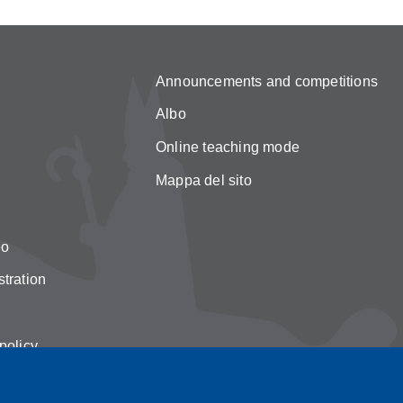
Announcements and competitions
Albo
Online teaching mode
Mappa del sito
eo
tration
policy
on cookies