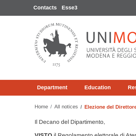
Skip to main content
Contacts
Esse3
Department
Education
Re
Home
All notices
Elezione del Direttor
Testo avviso
Il Decano del Dipartimento,
VISTO
il Regolamento elettorale di At