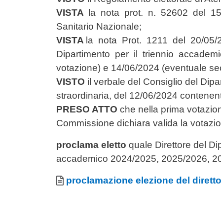
VISTA
la nota prot. n. 52602 del 15/0
Sanitario Nazionale;
VISTA
la nota Prot. 1211 del 20/05/20
Dipartimento per il triennio accadem
votazione) e 14/06/2024 (eventuale se
VISTO
il verbale del Consiglio del Dip
straordinaria, del 12/06/2024 contenente 
PRESO ATTO
che nella prima votazione
Commissione dichiara valida la votazio
proclama eletto
quale Direttore del Dip
accademico 2024/2025, 2025/2026, 20
Allegati
Document
proclamazione elezione del diretto