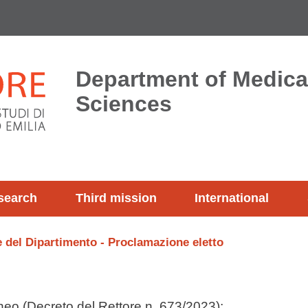
Department of Medica
Sciences
search
Third mission
International
e del Dipartimento - Proclamazione eletto
eneo (Decreto del Rettore n. 673/2023);