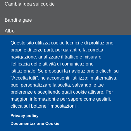
Cambia idea sui cookie
Bandi e gare
Albo
Moodle - didattica online
Questo sito utilizza cookie tecnici e di profilazione,
propri e di terze parti, per garantire la corretta
Mappa del sito
navigazione, analizzare il traffico e misurare
l'efficacia delle attività di comunicazione
istituzionale. Se prosegui la navigazione o clicchi su
"Accetta tutti", ne acconsenti l'utilizzo; in alternativa,
Partita IVA: 00427620364
puoi personalizzare la scelta, salvando le tue
Dipartimento di Scienze
preferenze e scegliendo quali cookie attivare. Per
Mediche e Chirurgiche, Materno – Infantili e dell’Adulto
maggiori informazioni e per sapere come gestirli,
Sede: Via del Pozzo 71 - 41124 Modena
clicca sul bottone "Impostazioni".
E-mail: segreteria.smechimai@unimore.it
Privacy policy
PEC: dipsmechimai@pec.unimore.it
Documentazione Cookie
Tel: 059 4223028