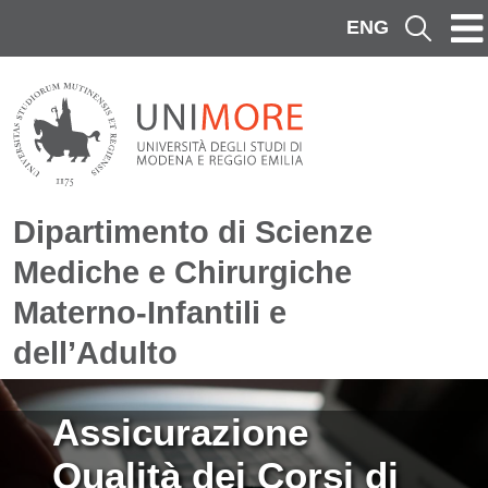
Salta al contenuto principale
ENG
Cerca
Dipartimento di Scienze
Mediche e Chirurgiche
Materno-Infantili e
dell’Adulto
Immagine
Assicurazione
Qualità dei Corsi di