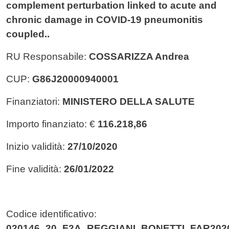
complement perturbation linked to acute and
chronic damage in COVID-19 pneumonitis
coupled..
RU Responsabile:
COSSARIZZA Andrea
CUP:
G86J20000940001
Finanziatori:
MINISTERO DELLA SALUTE
Importo finanziato: €
116.218,86
Inizio validità:
27/10/2020
Fine validità:
26/01/2022
Codice identificativo:
020146_20_F2A_REGGIANI_BONETTI_FAR20