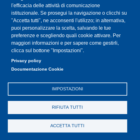
RU Responsabile:
TENEDINI Elena
l'efficacia delle attività di comunicazione
istituzionale. Se prosegui la navigazione o clicchi su
CUP:
E53D23012150001
"Accetta tutti", ne acconsenti l'utilizzo; in alternativa,
puoi personalizzare la scelta, salvando le tue
Finanziatori:
Ministero dell'Università e della
preferenze e scegliendo quali cookie attivare. Per
Ricerca
maggiori informazioni e per sapere come gestirli,
clicca sul bottone "Impostazioni".
Importo finanziato: €
102.804,00
Privacy policy
Inizio validità:
25/09/2023
Documentazione Cookie
Fine validità:
15/10/2025
IMPOSTAZIONI
RIFIUTA TUTTI
Codice identificativo:
020146_23_PPD_TOSS_PRIN2022
ACCETTA TUTTI
Nome:
PROGNOSTIC AND PREDICTIVE ROLE
OF INTRINSIC MOLECULAR SUBTYPES IN