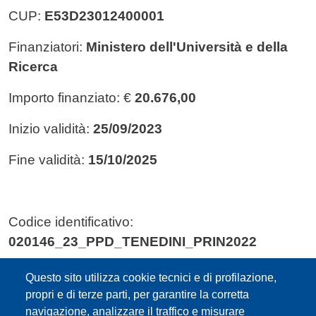
CUP:
E53D23012400001
Finanziatori:
Ministero dell'Università e della
Ricerca
Importo finanziato: €
20.676,00
Inizio validità:
25/09/2023
Fine validità:
15/10/2025
Codice identificativo:
020146_23_PPD_TENEDINI_PRIN2022
Nome:
Study of low-frequency variants
Questo sito utilizza cookie tecnici e di profilazione,
identified in hereditary cancer genes...
propri e di terze parti, per garantire la corretta
navigazione, analizzare il traffico e misurare