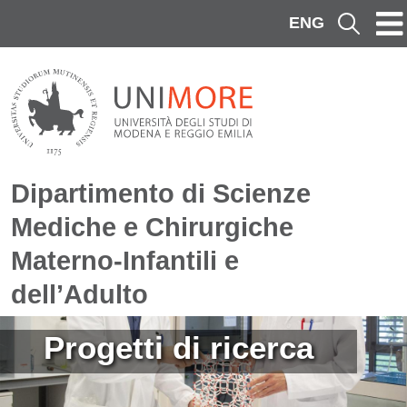
Salta al contenuto principale
ENG
Cerca
Dipartimento di Scienze
Mediche e Chirurgiche
Materno-Infantili e
dell’Adulto
Immagine
Progetti di ricerca