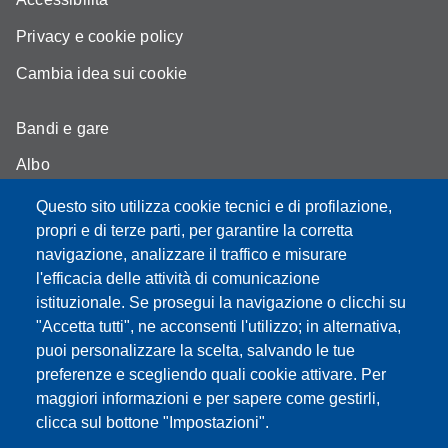
Privacy e cookie policy
Cambia idea sui cookie
Bandi e gare
Albo
Moodle - didattica online
Questo sito utilizza cookie tecnici e di profilazione,
propri e di terze parti, per garantire la corretta
Mappa del sito
navigazione, analizzare il traffico e misurare
l'efficacia delle attività di comunicazione
istituzionale. Se prosegui la navigazione o clicchi su
"Accetta tutti", ne acconsenti l'utilizzo; in alternativa,
Partita IVA: 00427620364
puoi personalizzare la scelta, salvando le tue
Dipartimento di Scienze
preferenze e scegliendo quali cookie attivare. Per
Mediche e Chirurgiche, Materno – Infantili e dell’Adulto
maggiori informazioni e per sapere come gestirli,
Sede: Via del Pozzo 71 - 41124 Modena
clicca sul bottone "Impostazioni".
E-mail: segreteria.smechimai@unimore.it