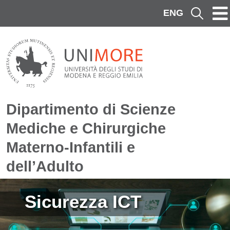
Salta al contenuto principale
ENG
Cerca
Dipartimento di Scienze
Mediche e Chirurgiche
Materno-Infantili e
dell’Adulto
Immagine
Sicurezza ICT