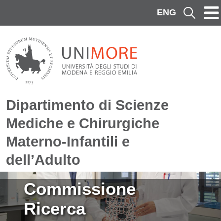
Salta al contenuto principale
ENG
Cerca
Dipartimento di Scienze
Mediche e Chirurgiche
Materno-Infantili e
dell’Adulto
Immagine
Commissione
Ricerca