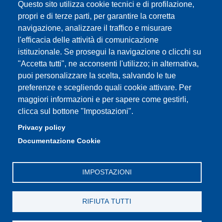
Moodle - didattica online
Questo sito utilizza cookie tecnici e di profilazione,
propri e di terze parti, per garantire la corretta
Mappa del sito
navigazione, analizzare il traffico e misurare
l'efficacia delle attività di comunicazione
istituzionale. Se prosegui la navigazione o clicchi su
"Accetta tutti", ne acconsenti l'utilizzo; in alternativa,
Partita IVA: 00427620364
puoi personalizzare la scelta, salvando le tue
Dipartimento di Scienze
preferenze e scegliendo quali cookie attivare. Per
Mediche e Chirurgiche, Materno – Infantili e dell’Adulto
maggiori informazioni e per sapere come gestirli,
Sede: Via del Pozzo 71 - 41124 Modena
clicca sul bottone "Impostazioni".
E-mail: segreteria.smechimai@unimore.it
Privacy policy
PEC: dipsmechimai@pec.unimore.it
Documentazione Cookie
Tel: 059 4223028
IMPOSTAZIONI
RIFIUTA TUTTI