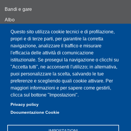
Bandi e gare
Albo
Moodle - didattica online
Questo sito utilizza cookie tecnici e di profilazione,
propri e di terze parti, per garantire la corretta
Mappa del sito
navigazione, analizzare il traffico e misurare
l'efficacia delle attività di comunicazione
istituzionale. Se prosegui la navigazione o clicchi su
"Accetta tutti", ne acconsenti l'utilizzo; in alternativa,
Partita IVA: 00427620364
puoi personalizzare la scelta, salvando le tue
Dipartimento di Scienze
preferenze e scegliendo quali cookie attivare. Per
Mediche e Chirurgiche, Materno – Infantili e dell’Adulto
maggiori informazioni e per sapere come gestirli,
Sede: Via del Pozzo 71 - 41124 Modena
clicca sul bottone "Impostazioni".
E-mail: segreteria.smechimai@unimore.it
Privacy policy
PEC: dipsmechimai@pec.unimore.it
Documentazione Cookie
Tel: 059 4223028
IMPOSTAZIONI