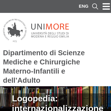
Salta al contenuto principale
ENG
Cerca
Dipartimento di Scienze
Mediche e Chirurgiche
Materno-Infantili e
dell’Adulto
Immagine
Logopedia:
internazionalizzazione