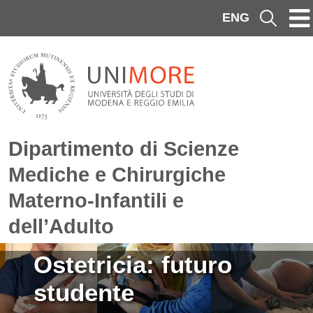
Salta al contenuto principale
ENG
Cerca
Dipartimento di Scienze
Mediche e Chirurgiche
Materno-Infantili e
dell’Adulto
Immagine
Ostetricia: futuro
studente