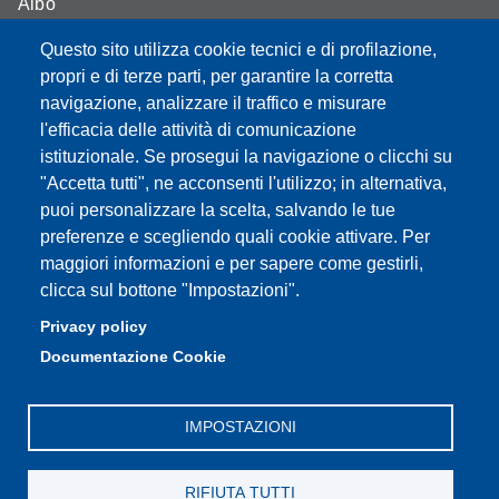
Albo
Moodle - didattica online
Questo sito utilizza cookie tecnici e di profilazione,
propri e di terze parti, per garantire la corretta
Mappa del sito
navigazione, analizzare il traffico e misurare
l'efficacia delle attività di comunicazione
istituzionale. Se prosegui la navigazione o clicchi su
"Accetta tutti", ne acconsenti l'utilizzo; in alternativa,
Partita IVA: 00427620364
puoi personalizzare la scelta, salvando le tue
Dipartimento di Scienze
preferenze e scegliendo quali cookie attivare. Per
Mediche e Chirurgiche, Materno – Infantili e dell’Adulto
maggiori informazioni e per sapere come gestirli,
Sede: Via del Pozzo 71 - 41124 Modena
clicca sul bottone "Impostazioni".
E-mail: segreteria.smechimai@unimore.it
Privacy policy
PEC: dipsmechimai@pec.unimore.it
Documentazione Cookie
Tel: 059 4223028
IMPOSTAZIONI
RIFIUTA TUTTI