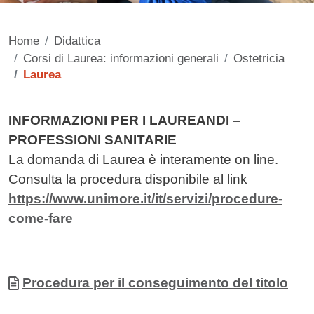
Home
Didattica
Corsi di Laurea: informazioni generali
Ostetricia
Laurea
Contenuto
INFORMAZIONI PER I LAUREANDI –
PROFESSIONI SANITARIE
La domanda di Laurea è interamente on line.
Consulta la procedura disponibile al link
https://www.unimore.it/it/servizi/procedure-
come-fare
Allegati
Documento
Procedura per il conseguimento del titolo