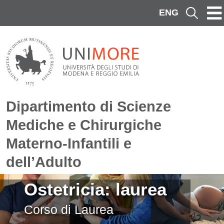
Salta al contenuto principale
ENG
Cerca
Dipartimento di Scienze
Mediche e Chirurgiche
Materno-Infantili e
dell’Adulto
Immagine
Ostetricia: laurea
Corso di Laurea