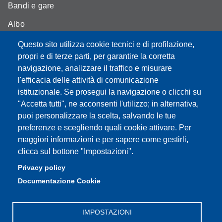
Bandi e gare
Albo
Moodle - didattica online
Questo sito utilizza cookie tecnici e di profilazione,
propri e di terze parti, per garantire la corretta
Mappa del sito
navigazione, analizzare il traffico e misurare
l'efficacia delle attività di comunicazione
istituzionale. Se prosegui la navigazione o clicchi su
"Accetta tutti", ne acconsenti l'utilizzo; in alternativa,
Partita IVA: 00427620364
puoi personalizzare la scelta, salvando le tue
Dipartimento di Scienze
preferenze e scegliendo quali cookie attivare. Per
Mediche e Chirurgiche, Materno – Infantili e dell’Adulto
maggiori informazioni e per sapere come gestirli,
Sede: Via del Pozzo 71 - 41124 Modena
clicca sul bottone "Impostazioni".
E-mail: segreteria.smechimai@unimore.it
Privacy policy
PEC: dipsmechimai@pec.unimore.it
Documentazione Cookie
Tel: 059 4223028
IMPOSTAZIONI