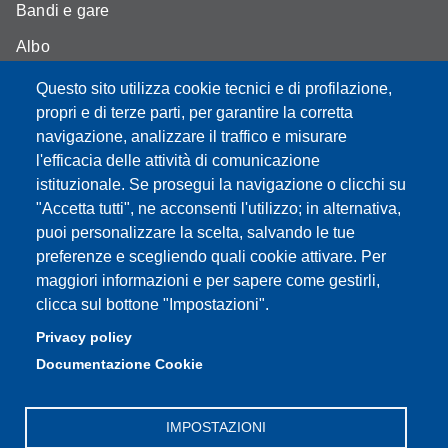
Bandi e gare
Albo
Moodle - didattica online
Questo sito utilizza cookie tecnici e di profilazione,
propri e di terze parti, per garantire la corretta
Mappa del sito
navigazione, analizzare il traffico e misurare
l'efficacia delle attività di comunicazione
istituzionale. Se prosegui la navigazione o clicchi su
"Accetta tutti", ne acconsenti l'utilizzo; in alternativa,
Partita IVA: 00427620364
puoi personalizzare la scelta, salvando le tue
Dipartimento di Scienze
preferenze e scegliendo quali cookie attivare. Per
Mediche e Chirurgiche, Materno – Infantili e dell’Adulto
maggiori informazioni e per sapere come gestirli,
Sede: Via del Pozzo 71 - 41124 Modena
clicca sul bottone "Impostazioni".
E-mail: segreteria.smechimai@unimore.it
Privacy policy
PEC: dipsmechimai@pec.unimore.it
Documentazione Cookie
Tel: 059 4223028
IMPOSTAZIONI