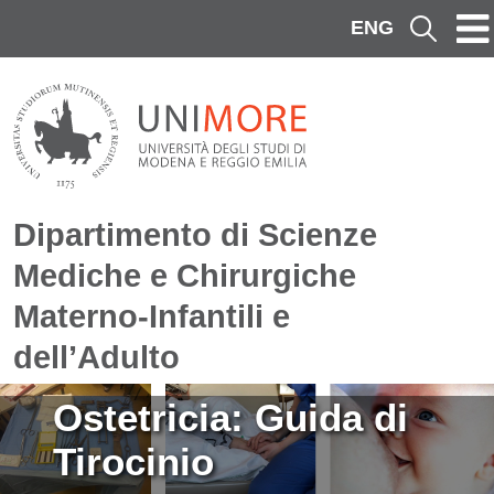
Salta al contenuto principale
ENG
Cerca
Dipartimento di Scienze
Mediche e Chirurgiche
Materno-Infantili e
dell’Adulto
Immagine
Ostetricia: Guida di
Tirocinio