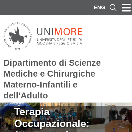
Salta al contenuto principale
ENG
Cerca
Dipartimento di Scienze
Mediche e Chirurgiche
Materno-Infantili e
dell’Adulto
Immagine
Terapia
Occupazionale: