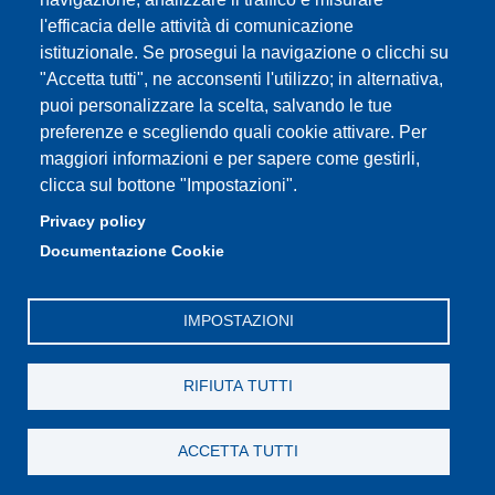
l'efficacia delle attività di comunicazione
istituzionale. Se prosegui la navigazione o clicchi su
"Accetta tutti", ne acconsenti l'utilizzo; in alternativa,
Partita IVA: 00427620364
puoi personalizzare la scelta, salvando le tue
Dipartimento di Scienze
preferenze e scegliendo quali cookie attivare. Per
Mediche e Chirurgiche, Materno – Infantili e dell’Adulto
maggiori informazioni e per sapere come gestirli,
Sede: Via del Pozzo 71 - 41124 Modena
clicca sul bottone "Impostazioni".
E-mail: segreteria.smechimai@unimore.it
Privacy policy
PEC: dipsmechimai@pec.unimore.it
Documentazione Cookie
Tel: 059 4223028
IMPOSTAZIONI
RIFIUTA TUTTI
ACCETTA TUTTI