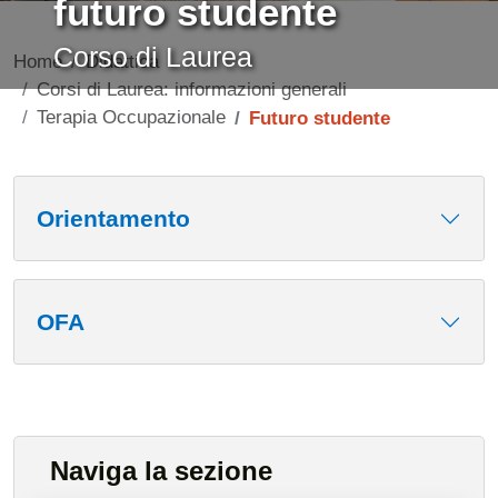
futuro studente
Corso di Laurea
Home
Didattica
Corsi di Laurea: informazioni generali
Terapia Occupazionale
Futuro studente
Contenuto
Orientamento
OFA
Naviga la sezione