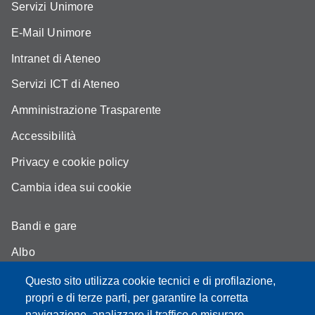
Servizi Unimore
E-Mail Unimore
Intranet di Ateneo
Servizi ICT di Ateneo
Amministrazione Trasparente
Accessibilità
Privacy e cookie policy
Cambia idea sui cookie
Bandi e gare
Albo
Moodle - didattica online
Questo sito utilizza cookie tecnici e di profilazione,
propri e di terze parti, per garantire la corretta
Mappa del sito
navigazione, analizzare il traffico e misurare